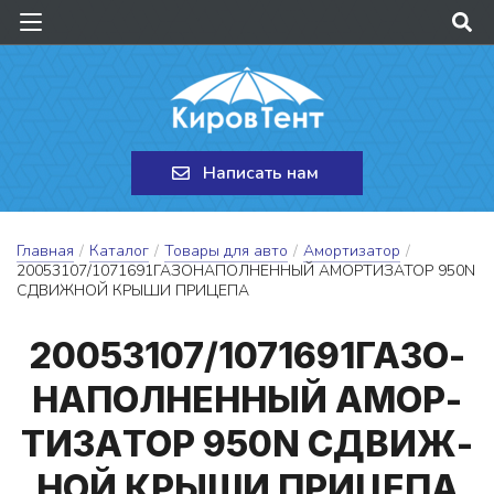
Написать нам
Главная
/
Каталог
/
Товары для авто
/
Амортизатор
/
20053107/1071691ГАЗОНАПОЛНЕННЫЙ АМОРТИЗАТОР 950N
СДВИЖНОЙ КРЫШИ ПРИЦЕПА
20053107/1071691ГА­ЗО­
НА­ПОЛ­НЕННЫЙ А­МОР­
ТИ­ЗА­ТОР 950N СДВИЖ­
НОЙ КРЫ­ШИ ПРИ­ЦЕ­ПА