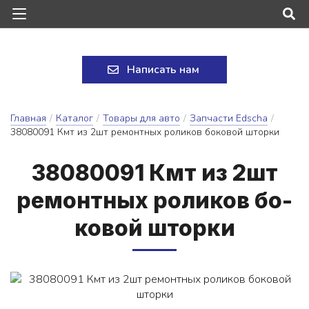
Написать нам
Главная
/
Каталог
/
Товары для авто
/
Запчасти Edscha
/
38080091 Кмт из 2шт ремонтных роликов боковой шторки
38080091 Кмт из 2шт
ре­мон­тных ро­ли­ков бо­
ко­вой штор­ки