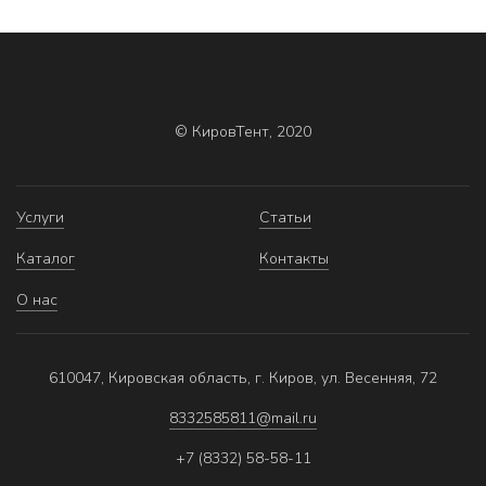
© КировТент, 2020
Услуги
Статьи
Каталог
Контакты
О нас
610047, Кировская область, г. Киров, ул. Весенняя, 72
8332585811@mail.ru
+7 (8332) 58-58-11