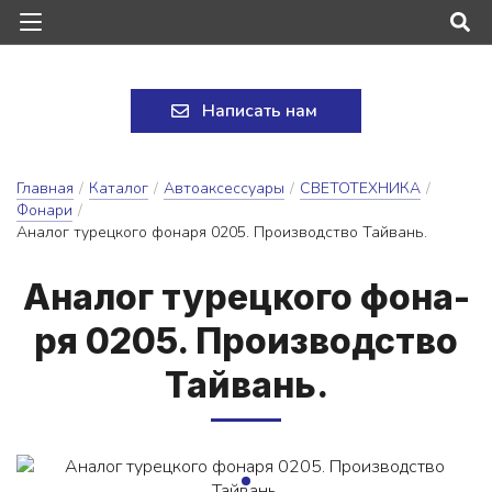
Написать нам
Главная
/
Каталог
/
Автоаксессуары
/
СВЕТОТЕХНИКА
/
Фонари
/
Аналог турецкого фонаря 0205. Производство Тайвань.
А­на­лог ту­рец­ко­го фо­на­
ря 0205. Про­из­водс­тво
Тай­вань.