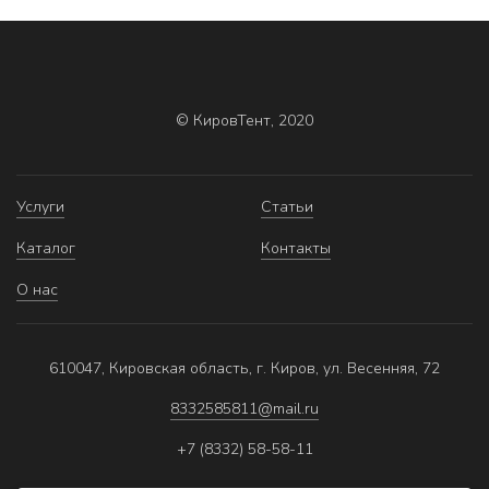
© КировТент, 2020
Услуги
Статьи
Каталог
Контакты
О нас
610047, Кировская область, г. Киров, ул. Весенняя, 72
8332585811@mail.ru
+7 (8332) 58-58-11