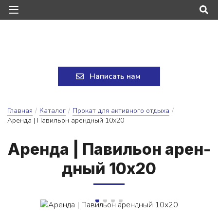
Написать нам
Главная
/
Каталог
/
Прокат для активного отдыха
/
Аренда | Павильон арендный 10х20
А­рен­да | Па­виль­он а­рен­
дный 10х20