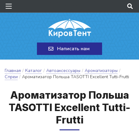
Написать нам
Главная
/
Каталог
/
Автоаксессуары
/
Ароматизаторы
/
Спреи
/
Ароматизатор Польша TASOTTI Excellent Tutti-Frutti
А­ро­ма­ти­за­тор Поль­ша
TASOTTI Excellent Tutti-
Frutti