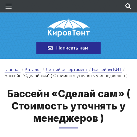
Написать нам
Главная
/
Каталог
/
Летний ассортимент
/
Бассейны КИТ
/
Бассейн "Сделай сам" ( Стоимость уточнять у менеджеров )
Бас­сейн «Сде­лай сам» (
Сто­и­мость у­точ­нять у
ме­нед­же­ров )