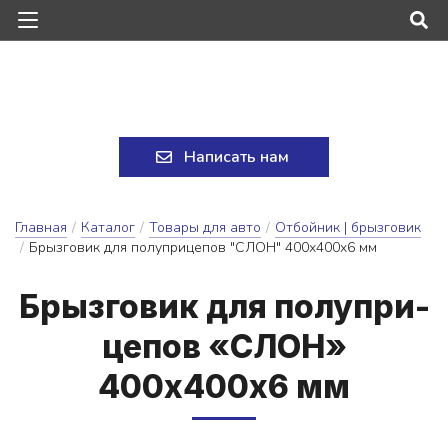
Написать нам
Главная
/
Каталог
/
Товары для авто
/
Отбойник | брызговик
/
Брызговик для полуприцепов "СЛОН" 400х400x6 мм
Брыз­го­вик для по­луп­ри­
це­пов «СЛОН»
400х400x6 мм