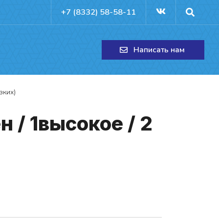
+7 (8332) 58-58-11
Написать нам
зких)
 / 1вы­со­кое / 2