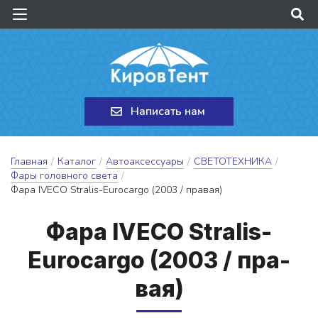
Написать нам
Главная
/
Каталог
/
Автоаксессуары
/
СВЕТОТЕХНИКА
/
Фары головного света
/
Фара IVECO Stralis-Eurocargo (2003 / правая)
Фа­ра IVECO Stralis-
Eurocargo (2003 / пра­
вая)