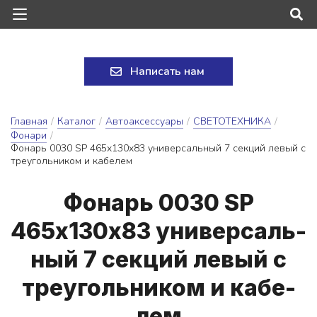
Написать нам
Главная
/
Каталог
/
Автоаксессуары
/
СВЕТОТЕХНИКА
/
Фонари
/
Фонарь 0030 SР 465х130х83 универсальный 7 секций левый с
треугольником и кабелем
Фо­нарь 0030 SР
465х130х83 у­ни­вер­саль­
ный 7 сек­ций ле­вый с
тре­у­голь­ни­ком и ка­бе­
лем