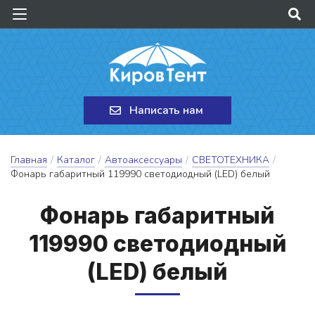
Написать нам
Главная
/
Каталог
/
Автоаксессуары
/
СВЕТОТЕХНИКА
/
Фонарь габаритный 119990 cветодиодный (LED) белый
Фо­нарь га­ба­рит­ный
119990 cве­то­ди­од­ный
(LED) бе­лый