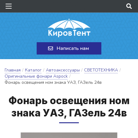
Написать нам
Главная
/
Каталог
/
Автоаксессуары
/
СВЕТОТЕХНИКА
/
Оригинальные фонари Aspock
/
Фонарь освещения ном знака УАЗ, ГАЗель 24в
Фо­нарь ос­ве­ще­ния ном
зна­ка У­АЗ, ГА­Зель 24в