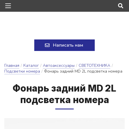
Написать нам
Главная
/
Каталог
/
Автоаксессуары
/
СВЕТОТЕХНИКА
/
Подсветки номера
/
Фонарь задний MD 2L подсветка номера
Фо­нарь зад­ний MD 2L
под­свет­ка но­ме­ра