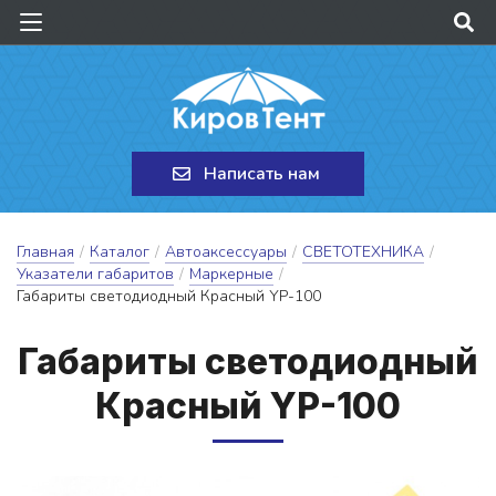
Написать нам
Главная
/
Каталог
/
Автоаксессуары
/
СВЕТОТЕХНИКА
/
Указатели габаритов
/
Маркерные
/
Габариты светодиодный Красный YP-100
Га­ба­ри­ты све­то­ди­од­ный
Крас­ный YP-100