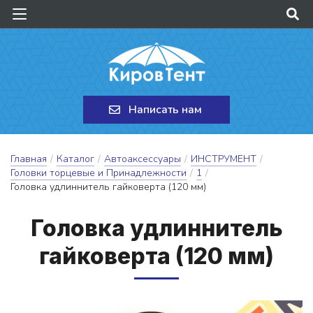
Написать нам
Главная
/
Каталог
/
Автоаксессуары
/
ИНСТРУМЕНТ
/
Головки торцевые и Принадлежности
/
1
/
Головка удлиннитель гайковерта (120 мм)
Го­лов­ка уд­линни­тель
гай­ко­вер­та (120 мм)