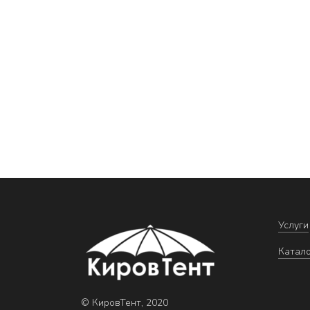
Услуги
Катал
© КировТент, 2020