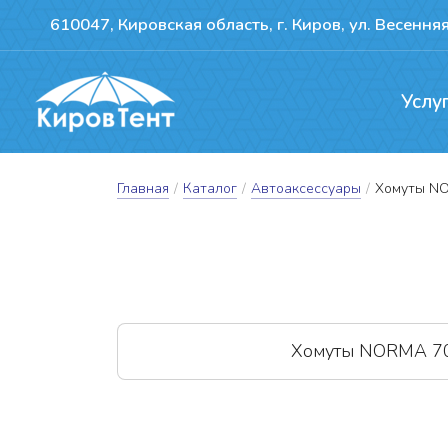
610047, Кировская область, г. Киров, ул. Весенняя
Услу
Производство т
Ремонт сдвижн
Герметизация пожво
Главная
/
Каталог
/
Автоаксессуары
/
Хомуты N
Хомуты NORMA 7