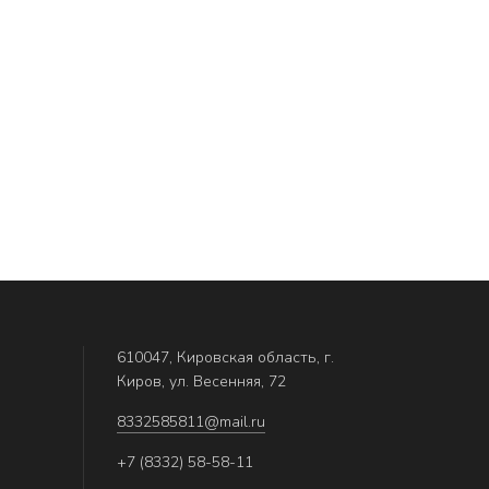
610047, Кировская область, г.
Киров, ул. Весенняя, 72
8332585811@mail.ru
+7 (8332) 58-58-11