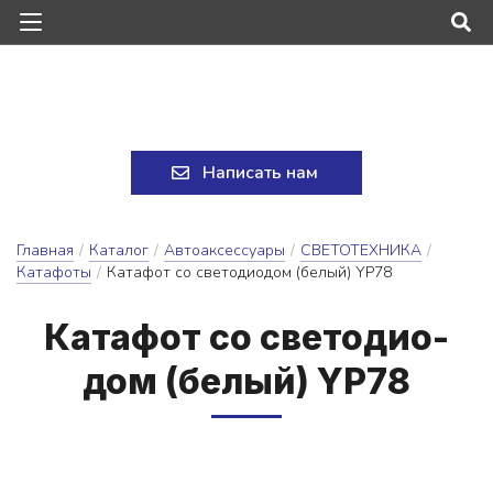
Написать нам
Главная
/
Каталог
/
Автоаксессуары
/
СВЕТОТЕХНИКА
/
Катафоты
/
Катафот со светодиодом (белый) YP78
Ка­та­фот со све­то­ди­о­
дом (бе­лый) YP78