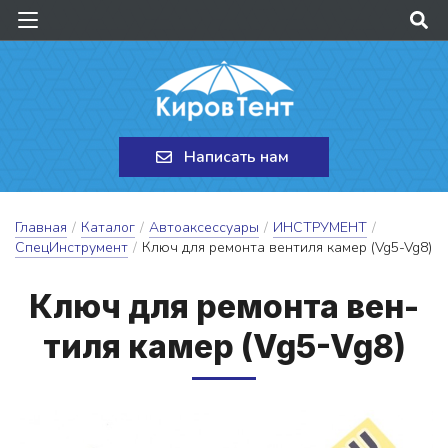
Написать нам
Главная
/
Каталог
/
Автоаксессуары
/
ИНСТРУМЕНТ
/
СпецИнструмент
/
Ключ для ремонта вентиля камер (Vg5-Vg8)
Ключ для ре­мон­та вен­
ти­ля ка­мер (Vg5-Vg8)