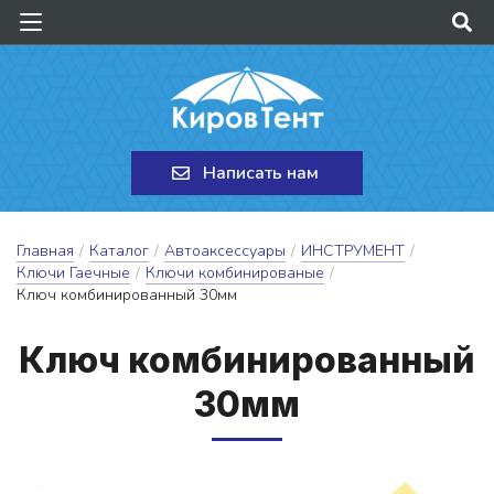
Написать нам
Главная
/
Каталог
/
Автоаксессуары
/
ИНСТРУМЕНТ
/
Ключи Гаечные
/
Ключи комбинированые
/
Ключ комбинированный 30мм
Ключ ком­би­ни­ро­ван­ный
30мм