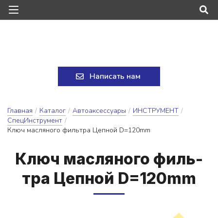
Написать нам
Главная
/
Каталог
/
Автоаксессуары
/
ИНСТРУМЕНТ
/
СпецИнструмент
/
Ключ масляного фильтра Цепной D=120mm
Ключ мас­ля­но­го филь­
тра Цеп­ной D=120mm