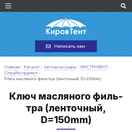
Написать нам
Главная
/
Каталог
/
Автоаксессуары
/
ИНСТРУМЕНТ
/
СпецИнструмент
/
Ключ масляного фильтра (ленточный, D=150mm)
Ключ мас­ля­но­го филь­
тра (лен­точный,
D=150mm)