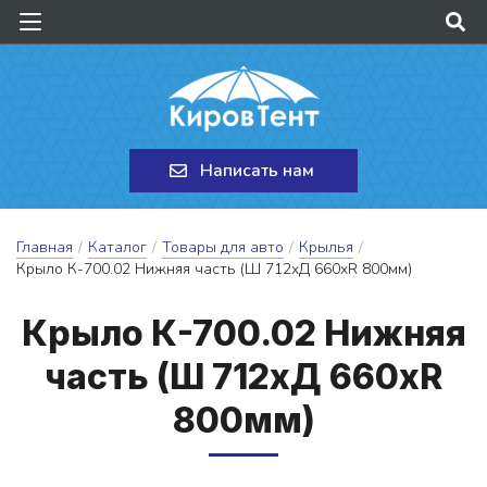
Написать нам
Главная
/
Каталог
/
Товары для авто
/
Крылья
/
Крыло К-700.02 Нижняя часть (Ш 712хД 660хR 800мм)
Кры­ло К-700.02 Ниж­няя
часть (Ш 712хД 660хR
800мм)