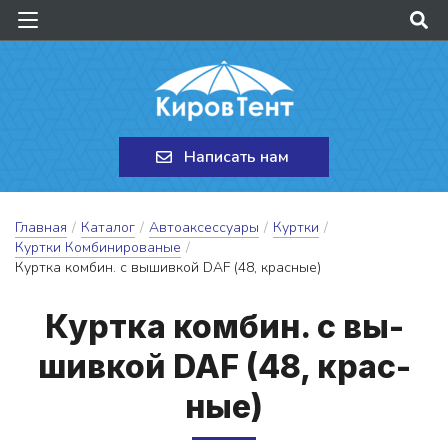
Написать нам
Главная
/
Каталог
/
Автоаксессуары
/
Куртки
/
Куртки Комбинированые
/
Куртка комбин. с вышивкой DAF (48, красные)
Кур­тка ком­бин. с вы­
шив­кой DAF (48, крас­
ные)