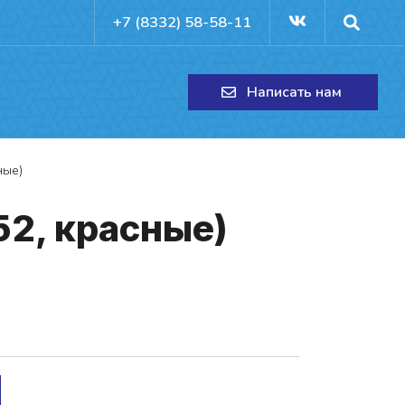
+7 (8332) 58-58-11
Написать нам
ные)
52, крас­ные)