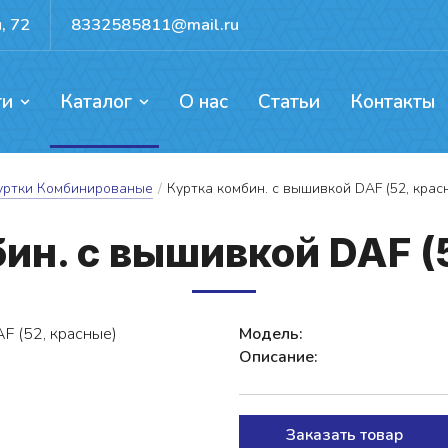
, 72
8332585811@mail.ru
ги
Каталог
О нас
Статьи
Контакты
ентов, каркасов, ворот
ых механизмов
доемов и резервуаров
Прокат для активного отдыха
уртки Комбинированые
/
Куртка комбин. с вышивкой DAF (52, крас
бин. с вы­шив­кой DAF (
Модель:
Описание:
Заказать товар