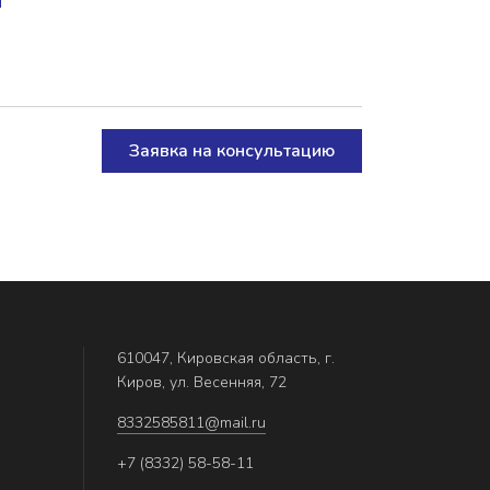
Заявка на консультацию
610047, Кировская область, г.
Киров, ул. Весенняя, 72
8332585811@mail.ru
+7 (8332) 58-58-11