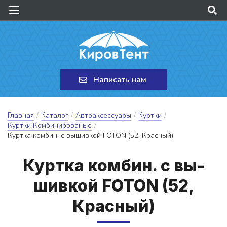
Написать нам
Главная
/
Каталог
/
Автоаксессуары
/
Куртки
/
Куртки Комбинированые
/
Куртка комбин. с вышивкой FOTON (52, Красный)
Кур­тка ком­бин. с вы­
шив­кой FOTON (52,
Крас­ный)