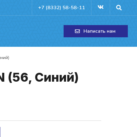
+7 (8332) 58-58-11
Написать нам
иний)
 (56, Си­ний)