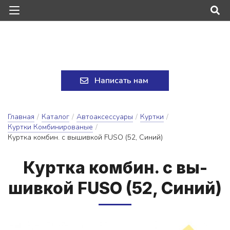
Написать нам
Главная
/
Каталог
/
Автоаксессуары
/
Куртки
/
Куртки Комбинированые
/
Куртка комбин. с вышивкой FUSO (52, Синий)
Кур­тка ком­бин. с вы­
шив­кой FUSO (52, Си­ний)