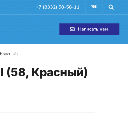
+7 (8332) 58-58-11
Написать нам
 Красный)
I (58, Крас­ный)