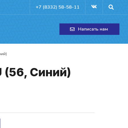
+7 (8332) 58-58-11
Написать нам
ний)
 (56, Си­ний)