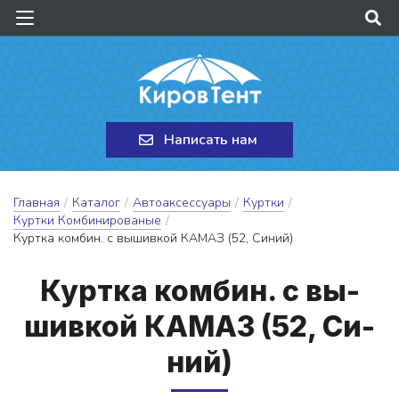
Написать нам
Главная
/
Каталог
/
Автоаксессуары
/
Куртки
/
Куртки Комбинированые
/
Куртка комбин. с вышивкой КАМАЗ (52, Синий)
Кур­тка ком­бин. с вы­
шив­кой КА­МАЗ (52, Си­
ний)