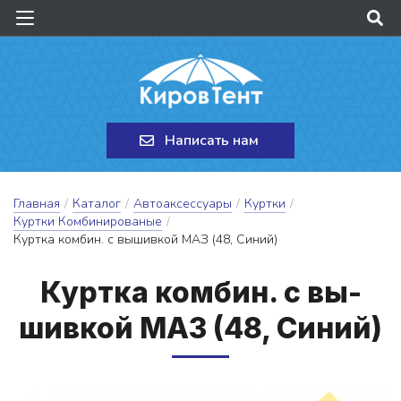
Написать нам
Главная
/
Каталог
/
Автоаксессуары
/
Куртки
/
Куртки Комбинированые
/
Куртка комбин. с вышивкой МАЗ (48, Синий)
Кур­тка ком­бин. с вы­
шив­кой МАЗ (48, Си­ний)