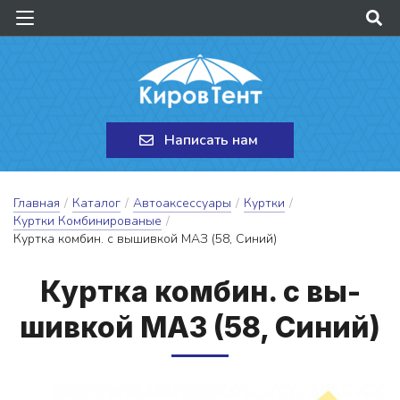
Написать нам
Главная
/
Каталог
/
Автоаксессуары
/
Куртки
/
Куртки Комбинированые
/
Куртка комбин. с вышивкой МАЗ (58, Синий)
Кур­тка ком­бин. с вы­
шив­кой МАЗ (58, Си­ний)