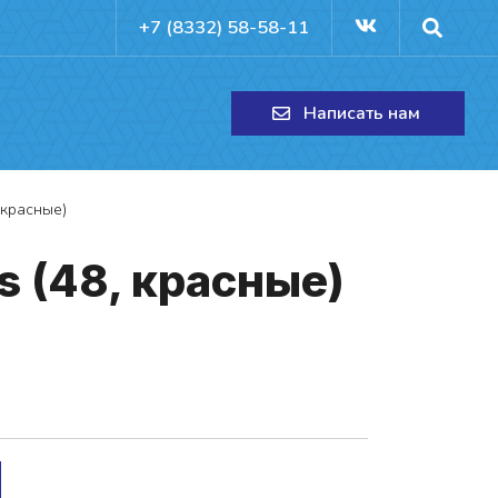
+7 (8332) 58-58-11
Написать нам
 красные)
s (48, крас­ные)