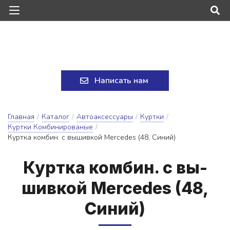
Написать нам
Главная
/
Каталог
/
Автоаксессуары
/
Куртки
/
Куртки Комбинированые
/
Куртка комбин. с вышивкой Mercedes (48, Синий)
Кур­тка ком­бин. с вы­
шив­кой Mercedes (48,
Си­ний)