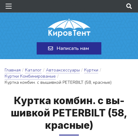
Написать нам
Главная
/
Каталог
/
Автоаксессуары
/
Куртки
/
Куртки Комбинированые
/
Куртка комбин. с вышивкой PETERBILT (58, красные)
Кур­тка ком­бин. с вы­
шив­кой PETERBILT (58,
крас­ные)