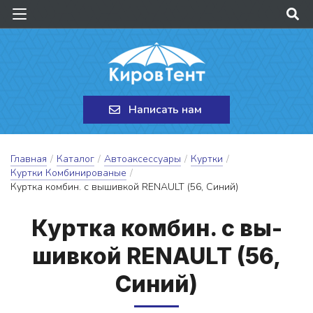
Написать нам
Главная
/
Каталог
/
Автоаксессуары
/
Куртки
/
Куртки Комбинированые
/
Куртка комбин. с вышивкой RENAULT (56, Синий)
Кур­тка ком­бин. с вы­
шив­кой RENAULT (56,
Си­ний)