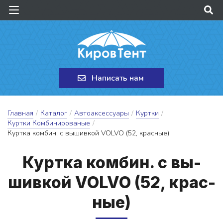
Написать нам
Главная
/
Каталог
/
Автоаксессуары
/
Куртки
/
Куртки Комбинированые
/
Куртка комбин. с вышивкой VOLVO (52, красные)
Кур­тка ком­бин. с вы­
шив­кой VOLVO (52, крас­
ные)