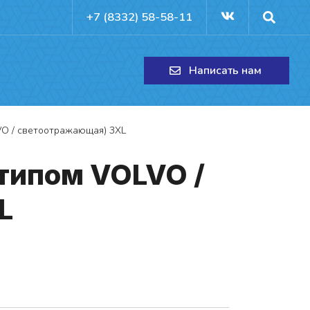
+7 (8332) 58-58-11
Написать нам
VO / светоотражающая) 3XL
о­ти­пом VOLVO /
XL