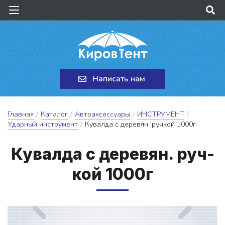
Написать нам
Главная
/
Каталог
/
Автоаксессуары
/
ИНСТРУМЕНТ
/
Ударный инструмент
/
Кувалда с деревян. ручкой 1000г
Ку­вал­да с де­ре­вян. руч­
кой 1000г