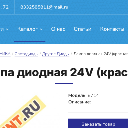
, 72
8332585811@mail.ru
ги
Каталог
О нас
Статьи
Контакты
ентов, каркасов, ворот
ых механизмов
доемов и резервуаров
Прокат для активного отдыха
ХНИКА
/
Светодиоды
/
Другие Диоды
/
Лампа диодная 24V (красная
па ди­од­ная 24V (крас
Модель:
8714
Описание:
Заказать товар