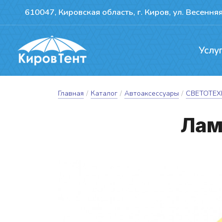
610047, Кировская область, г. Киров, ул. Весенняя
Услу
Производство т
Ремонт сдвижн
Герметизация пожво
Главная
/
Каталог
/
Автоаксессуары
/
СВЕТОТЕ
Лам­