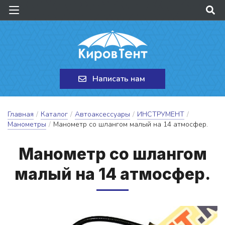
Написать нам
Главная
/
Каталог
/
Автоаксессуары
/
ИНСТРУМЕНТ
/
Манометры
/
Манометр со шлангом малый на 14 атмосфер.
Ма­но­метр со шлан­гом
ма­лый на 14 ат­мосфер.