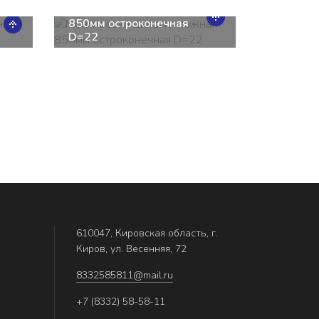
шиномонтажная
850мм остроконечная
D=22
610047, Кировская область, г.
Киров, ул. Весенняя, 72
8332585811@mail.ru
+7 (8332) 58-58-11