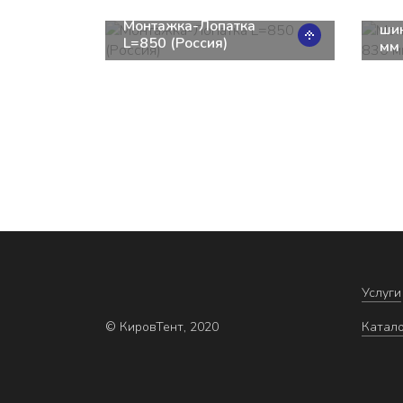
Мо
Монтажка-Лопатка
ши
L=850 (Россия)
мм
Услуги
© КировТент, 2020
Катал