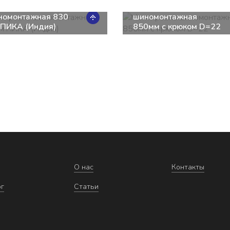
нтировка
Монтировка
номонтажная 830
шиномонтажная
 ПИКА (Индия)
850мм с крюком D=22
О нас
Контакты
ог
Статьи