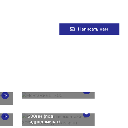
+7 (8332) 58-58-11
Написать нам
Монтажка L=700
Монтировка
шиномонтажная
600мм (под
гидродомкрат)
Монтировка