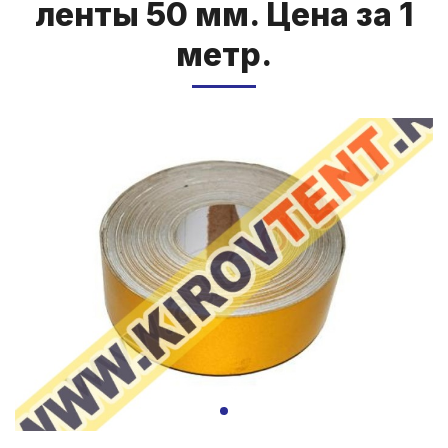
лен­ты 50 мм. Це­на за 1
метр.