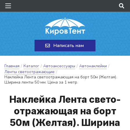
Написать нам
Главная
/
Каталог
/
Автоаксессуары
/
Автонаклейки
/
Ленты светоотражающие
/
Наклейка Лента светоотражающая на борт 50м (Желтая).
Ширина ленты 50 мм. Цена за 1 метр.
Нак­лей­ка Лен­та све­то­
от­ра­жа­ю­щая на борт
50м (Жел­тая). Ши­ри­на