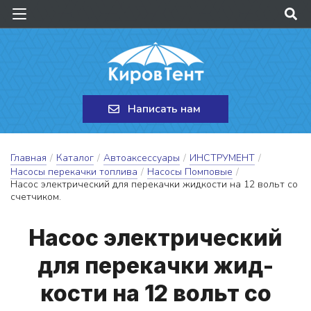
Написать нам
Главная
/
Каталог
/
Автоаксессуары
/
ИНСТРУМЕНТ
/
Насосы перекачки топлива
/
Насосы Помповые
/
Насос электрический для перекачки жидкости на 12 вольт со
счетчиком.
На­сос э­лек­три­чес­кий
для пе­ре­кач­ки жид­
кости на 12 вольт со