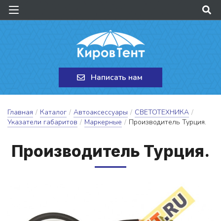
Написать нам
Главная
/
Каталог
/
Автоаксессуары
/
СВЕТОТЕХНИКА
/
Указатели габаритов
/
Маркерные
/
Производитель Турция.
Про­из­во­ди­тель Тур­ция.