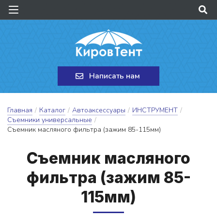
Написать нам
Главная
/
Каталог
/
Автоаксессуары
/
ИНСТРУМЕНТ
/
Съемники универсальные
/
Съемник масляного фильтра (зажим 85-115мм)
Съ­ем­ник мас­ля­но­го
филь­тра (за­жим 85-
115мм)