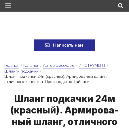
Написать нам
Главная
/
Каталог
/
Автоаксессуары
/
ИНСТРУМЕНТ
/
Шланги подкачки
/
Шланг подкачки 24м (красный). Армированый шланг,
отличного качества. Производство Тайвань!
Шланг под­качки 24м
(крас­ный). Ар­ми­ро­ва­
ный шланг, от­лично­го