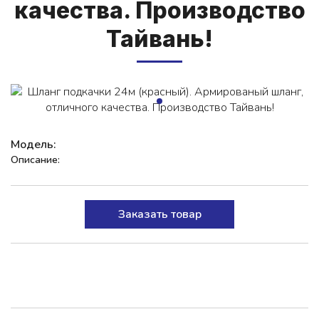
ка­чес­тва. Про­из­водс­тво
Тай­вань!
Модель:
Описание:
Заказать товар