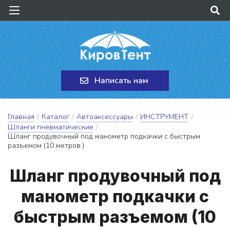
Написать нам
Главная
/
Каталог
/
Автоаксессуары
/
ИНСТРУМЕНТ
/
Шланги пневматические
/
Шланг продувочный под манометр подкачки с быстрым
разъемом (10 метров.)
Шланг про­ду­воч­ный под
ма­но­метр под­качки с
быс­трым разъ­е­мом (10