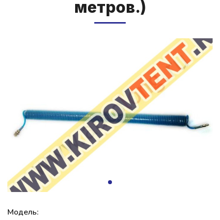
мет­ров.)
Модель: