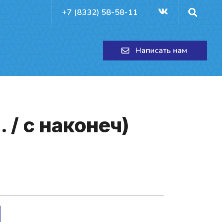
+7 (8332) 58-58-11
Написать нам
/ с на­ко­неч)