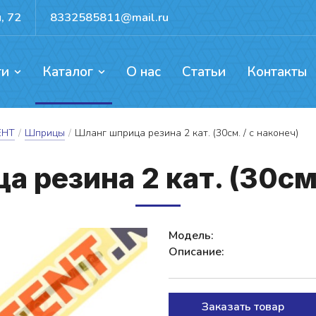
, 72
8332585811@mail.ru
ги
Каталог
О нас
Статьи
Контакты
ентов, каркасов, ворот
ых механизмов
доемов и резервуаров
Прокат для активного отдыха
ЕНТ
/
Шприцы
/
Шланг шприца резина 2 кат. (30см. / с наконеч)
 ре­зи­на 2 кат. (30см. 
Модель:
Описание:
Заказать товар