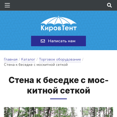
Написать нам
Главная
/
Каталог
/
Торговое оборудование
/
Стена к беседке с москитной сеткой
Сте­на к бе­сед­ке с мос­
китной сет­кой